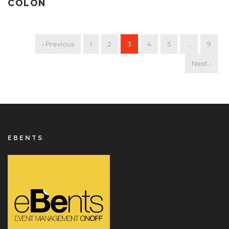
COLÓN
‹ Previous
1
2
3
4
5
…
9
Next ›
EBENTS