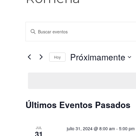
Navegación
Introduce
de
la
palabra
búsqueda
clave.
Próximamente
y
Busca
Hoy
Eventos
vistas
Seleccionar
para
fecha.
de
la
palabra
Eventos
clave.
Últimos Eventos Pasados
JUL
julio 31, 2024 @ 8:00 am
-
5:00 pm
31