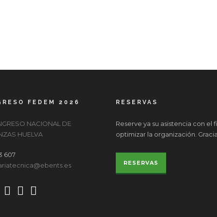
RESO FEDEM 2026
RESERVAS
ONGRESO NACIONAL DE
Reserve ya su asistencia con el f
ZAS HUELVA
optimizar la organización. Graci
3 607
RESERVAS
ariatecnica@ebents.es