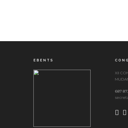
EBENTS
CONG
XII C
MUDAN
687 87
secret