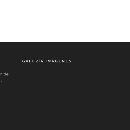
GALERÍA IMÁGENES
in de
as