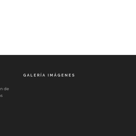
GALERÍA IMÁGENES
in de
as