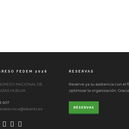
RESO FEDEM 2026
RESERVAS
ONGRESO NACIONAL DE
Reserve ya su asistencia con el f
ZAS HUELVA
optimizar la organización. Graci
3 607
RESERVAS
ariatecnica@ebents.es