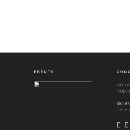
EBENTS
CONG
XII C
MUDAN
687 87
secret